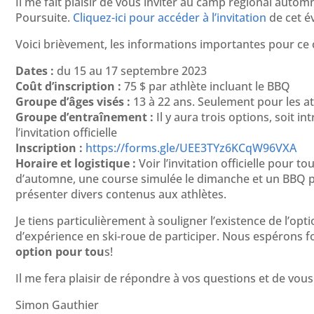
Il me fait plaisir de vous inviter au camp régional autom
Poursuite.
Cliquez-ici pour accéder à l’invitation
de cet é
Voici brièvement, les informations importantes pour ce
Dates :
du 15 au 17 septembre 2023
Coût d’inscription :
75 $ par athlète incluant le BBQ
Groupe d’âges visés :
13 à 22 ans. Seulement pour les ath
Groupe d’entraînement :
Il y aura trois options, soit i
l’invitation officielle
Inscription :
https://forms.gle/UEE3TYz6KCqW96VXA
Horaire et logistique :
Voir l’invitation officielle pour to
d’automne, une course simulée le dimanche et un BBQ pa
présenter divers contenus aux athlètes.
Je tiens particulièrement à souligner l’existence de l’op
d’expérience en ski-roue de participer. Nous espérons fo
option pour tou
s!
Il me fera plaisir de répondre à vos questions et de vous 
Simon Gauthier