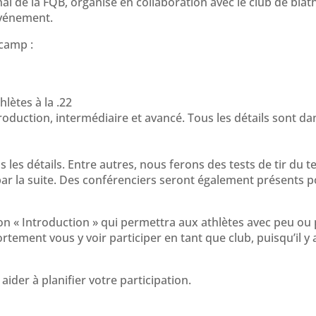
nal de la FQB, organisé en collaboration avec le club de biat
vénement.
 camp :
lètes à la .22
ntroduction, intermédiaire et avancé. Tous les détails sont da
us les détails. Entre autres, nous ferons des tests de tir du te
r la suite. Des conférenciers seront également présents 
tion « Introduction » qui permettra aux athlètes avec peu ou
rtement vous y voir participer en tant que club, puisqu’il y
aider à planifier votre participation.