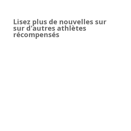
Lisez plus de nouvelles sur
sur d'autres athlètes
récompensés
Zachary Demers reçoit à nouveau en 2022
une bourse de 4 000 $ du Défi 808
Bonneville qui souligne l’excellence
académique, l’excellence sportive et la
persévérance.